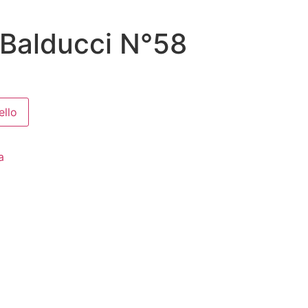
 Balducci N°58
ello
a