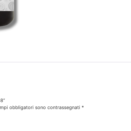
58”
ampi obbligatori sono contrassegnati
*